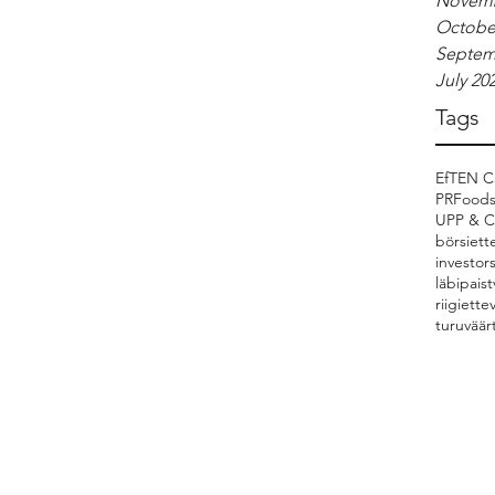
Novemb
Octobe
Septem
July 20
Tags
EfTEN Ca
PRFood
UPP & 
börsiett
investor
läbipaist
riigiette
turuväär