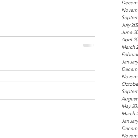
Decemb
Novemb
Septem
July 20
June 2
April 2
March 
Februar
January
Decemb
Novemb
Octobe
Septem
August
May 20
March 
January
Decemb
Novemb