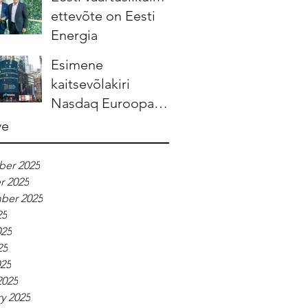
ettevõte on Eesti
Energia
Esimene
kaitsevõlakiri
Nasdaq Euroopa
börsidel tuleb
ve
Leedust
er 2025
r 2025
ber 2025
25
025
25
025
2025
y 2025