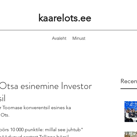
kaarelots.ee
Avaleht
Minust
Recen
 Otsa esinemine Investor
il
r Toomase konverentsil esines ka 
 Ots. 
 börs 10 000 punktile: millal see juhtub" 
öödunud aastast Tallinna börsil, 