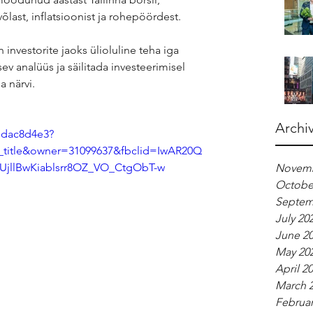
võlast, inflatsioonist ja rohepöördest. 
n investorite jaoks ülioluline teha iga 
ev analüüs ja säilitada investeerimisel 
a närvi.
Archi
ddac8d4e3?
title&owner=31099637&fbclid=IwAR20Q
jllBwKiablsrr8OZ_VO_CtgObT-w
Novemb
Octobe
Septem
July 20
June 2
May 20
April 2
March 
Februar