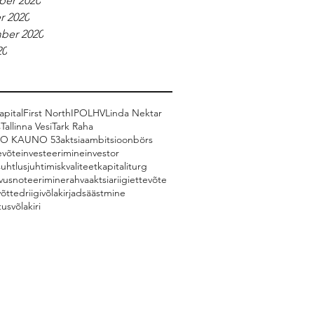
er 2020
r 2020
ber 2020
20
pital
First North
IPO
LHV
Linda Nektar
s
Tallinna Vesi
Tark Raha
CO KAUNO 53
aktsia
ambitsioon
börs
evõte
investeerimine
investor
suhtlus
juhtimiskvaliteet
kapitaliturg
vus
noteerimine
rahvaaktsia
riigiettevõte
võtted
riigivõlakirjad
säästmine
tus
võlakiri