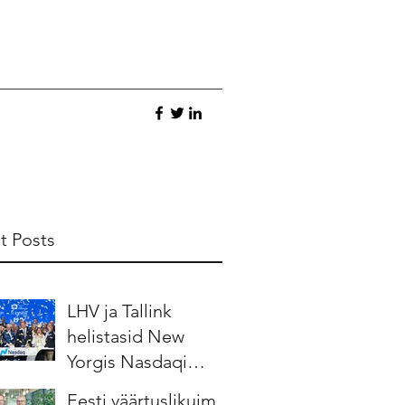
t Posts
LHV ja Tallink
helistasid New
Yorgis Nasdaqi
börsikella
Eesti väärtuslikuim