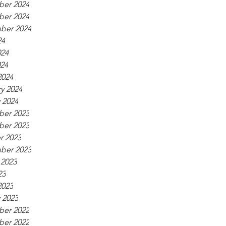
er 2024
er 2024
ber 2024
24
024
024
2024
y 2024
 2024
er 2023
er 2023
r 2023
ber 2023
 2023
23
2023
 2023
er 2022
er 2022