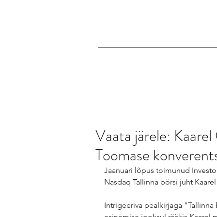
Vaata järele: Kaarel
Toomase konverents
Jaanuari lõpus toimunud Investo
Nasdaq Tallinna börsi juht Kaarel
Intrigeeriva pealkirjaga "Tallinna
esinemise jooksul rääkis Kaarel m