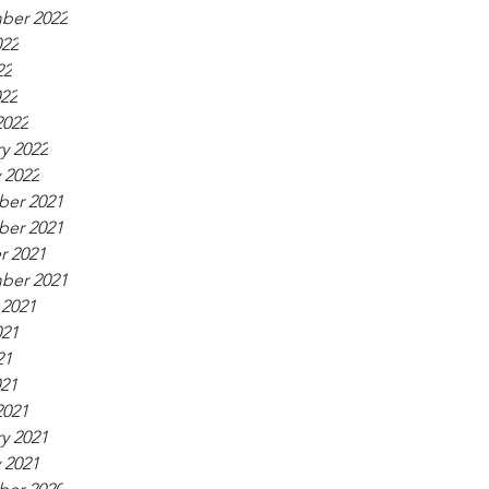
ber 2022
022
22
022
2022
y 2022
 2022
er 2021
er 2021
r 2021
ber 2021
 2021
021
21
021
2021
y 2021
 2021