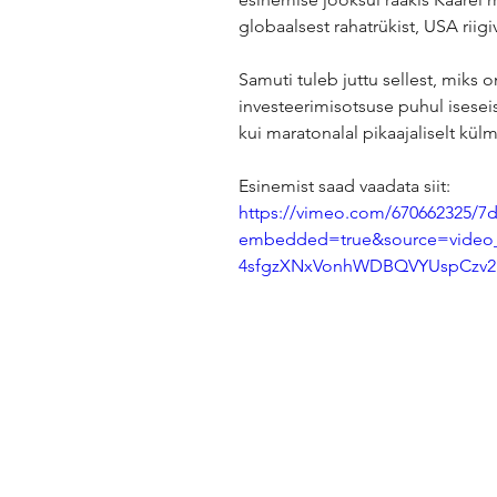
globaalsest rahatrükist, USA riigi
Samuti tuleb juttu sellest, miks o
investeerimisotsuse puhul iseseis
kui maratonalal pikaajaliselt külm
Esinemist saad vaadata siit:
https://vimeo.com/670662325/7
embedded=true&source=video_
4sfgzXNxVonhWDBQVYUspCzv2U