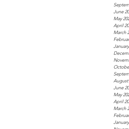
Septem
June 2
May 20
April 2
March 
Februar
January
Decemb
Novemb
Octobe
Septem
August
June 2
May 20
April 2
March 
Februar
January