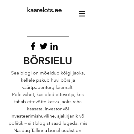
kaarelots.ee
BÖRSIELU
See blogi on mõeldud kõigi jaoks,
kellele pakub huvi börs ja
väärtpaberiturg laiemalt.
Pole vahet, kas oled ettevõtja, kes
tahab ettevõtte kasvu jaoks raha
kaasata, investor või
investeerimishuviline, ajakirjanik või
poliitik – siit blogist saad lugeda, mis
Nasdaq Tallinna börsil uudist on.