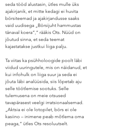
seda tööd alustasin, ütles mulle üks 
ajakirjanik, et mitte kedagi ei huvita 
börsiteemad ja ajakirjandusse saaks 
vaid uudisega „Börsijuht hammustas 
tänaval koera“,“ rääkis Ots. Nüüd on 
jõutud sinna, et seda teemat 
kajastatakse justkui liiga palju.
Ta viitas ka psühholoogide poolt läbi 
viidud uuringutele, mis on näidanud, et 
kui infohulk on liiga suur ja seda ei 
jõuta läbi analüüsida, siis lõpetab aju 
selle töötlemise sootuks. Selle 
tulemusena on meie otsused 
tavapärasest veelgi irratsionaalsemad. 
„Aktsia ei ole lotopilet, börs ei ole 
kasiino – inimene peab mõtlema oma 
peaga,“ ütles Ots resoluutselt.