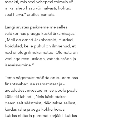
aspekti, mis seal vahepeal toimub või 
miks läheb hästi või halvasti, kohtab 
seal harva,“ arutles Eamets. 
Langi arvates paikneme me selles 
valdkonnas praegu kuskil ärkamisajas. 
„Meil on omad Jakobsonid, Hurdad, 
Koidulad, kelle puhul on ilmnenud, et 
nad ei olegi ilmeksimatud. Olemata on 
veel aga revolutsioon, vabadussõda ja 
iseseisvumine.“ 
Tema nägemust mööda on suurem osa 
finantsvabaduse raamatutest ja -
aruteludest investeerimise poole pealt 
küllaltki lahjad. „Neis käsitletakse 
peamiselt säästmist, räägitakse sellest, 
kuidas raha ja aega kokku hoida, 
kuidas ehitada paremat karjääri, kuidas 