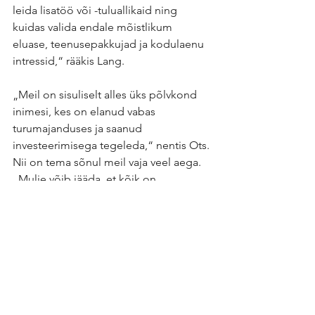
leida lisatöö või -tuluallikaid ning 
kuidas valida endale mõistlikum 
eluase, teenusepakkujad ja kodulaenu 
intressid,“ rääkis Lang.
„Meil on sisuliselt alles üks põlvkond 
inimesi, kes on elanud vabas 
turumajanduses ja saanud 
investeerimisega tegeleda,“ nentis Ots. 
Nii on tema sõnul meil vaja veel aega. 
„Mulje võib jääda, et kõik on 
negatiivne, tegelikult oleme siiski 10 
või 15 aastaga läbi teinud 
märkimisväärse kasvu – ükskõik, kuidas 
me seda mõõdame. Meil on rohkem 
investoreid ja börsiettevõtteid kui 
kunagi varem ning ka meie keskmine 
finantskirjaoskus on paranenud.“