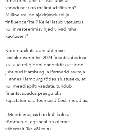
põlvkonna unistus. Kas unistus 
vabadusest on määratud täituma? 
Milline roll on ajakirjandusel ja 
finfluencer’itel? Kellel lasub vastustus, 
kui investeerimisvihjed viivad raha 
kaotuseni?
Kommunikatsioonijuhtimise 
aastakonverentsil 2024 finantsvabaduse 
kui uue religiooni paneeldiskussiooni 
juhtinud Hamburg ja Partnerid asutaja 
Hannes Hamburg tõdes alustuseks, et 
kui meediapilti vaadata, tundub 
finantsvabadus praegu üks 
kajastatuimaid teemasid Eesti meedias. 
„Meediamajasid on küll kokku 
tõmmatud, aga seal on olemas 
vähemalt üks või mitu 