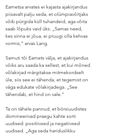
Eametsa arvates ei kajasta ajakirjandus 
piisavalt palju seda, et olümpiavõitjaks 
võib pürgida küll tuhandeid, aga võita 
saab lõpuks vaid üks. „Samas need, 
kes sinna ei jõua, ei pruugi olla kehvas 
vormis,“ arvas Lang.
Samuti tõi Eamets välja, et ajakirjandus 
võiks aru saada ka sellest, et kui mõned 
võlakirjad märgitakse mitmekordselt 
üle, siis see ei tähenda, et tegemist on 
väga edukate võlakirjadega. „See 
tähendab, et hind on vale.“ 
Ta on tähele pannud, et börsiuudistes 
domineerivad praegu kahte sorti 
uudised: positiivsed ja negatiivsed 
uudised. „Aga seda hariduslikku 