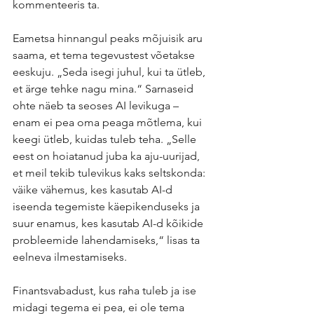
kommenteeris ta.
Eametsa hinnangul peaks mõjuisik aru 
saama, et tema tegevustest võetakse 
eeskuju. „Seda isegi juhul, kui ta ütleb, 
et ärge tehke nagu mina.“ Sarnaseid 
ohte näeb ta seoses AI levikuga – 
enam ei pea oma peaga mõtlema, kui 
keegi ütleb, kuidas tuleb teha. „Selle 
eest on hoiatanud juba ka aju-uurijad, 
et meil tekib tulevikus kaks seltskonda: 
väike vähemus, kes kasutab AI-d 
iseenda tegemiste käepikenduseks ja 
suur enamus, kes kasutab AI-d kõikide 
probleemide lahendamiseks,“ lisas ta 
eelneva ilmestamiseks.
Finantsvabadust, kus raha tuleb ja ise 
midagi tegema ei pea, ei ole tema 