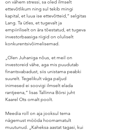
on vähem stressi, sa oled ilmselt 
ettevõtlikum ning sul tekib mingi 
kapital, et luua ise ettevõtteid,“ selgitas 
Lang. Ta ütles, et tugevalt ja 
empiiriliselt on ära tõestatud, et tugeva 
investorbaasiga riigid on oluliselt 
konkurentsivõimelisemad.
„Olen Juhaniga nõus, et meil on 
investoreid vähe, aga mis puudutab 
finantsvabadust, siis unistama peabki 
suurelt. Tegelikult väga paljud 
inimesed ei soovigi ilmselt elada 
rantjeena,“ lisas Tallinna Börsi juht 
Kaarel Ots omalt poolt.
Meedia roll on aja jooksul tema 
nägemust mööda hoomamatult 
muutunud. „Kaheksa aastat tagasi, kui 