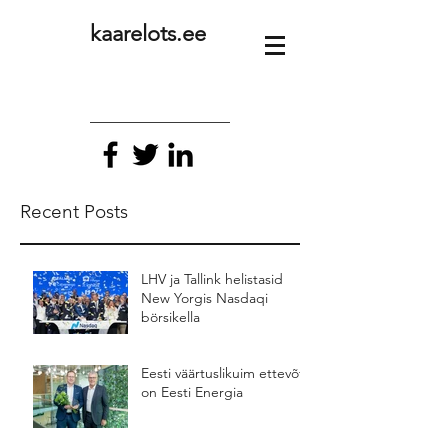
kaarelots.ee
Recent Posts
LHV ja Tallink helistasid
New Yorgis Nasdaqi
börsikella
Eesti väärtuslikuim ettevõte
on Eesti Energia