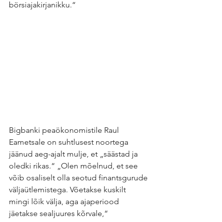
börsiajakirjanikku.“ 
Bigbanki peaökonomistile Raul 
Eametsale on suhtlusest noortega 
jäänud aeg-ajalt mulje, et „säästad ja 
oledki rikas.“ „Olen mõelnud, et see 
võib osaliselt olla seotud finantsgurude 
väljaütlemistega. Võetakse kuskilt 
mingi lõik välja, aga ajaperiood 
jäetakse sealjuures kõrvale,“ 