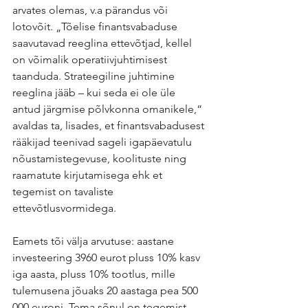
arvates olemas, v.a pärandus või 
lotovõit. „Tõelise finantsvabaduse 
saavutavad reeglina ettevõtjad, kellel 
on võimalik operatiivjuhtimisest 
taanduda. Strateegiline juhtimine 
reeglina jääb – kui seda ei ole üle 
antud järgmise põlvkonna omanikele,“ 
avaldas ta, lisades, et finantsvabadusest 
rääkijad teenivad sageli igapäevatulu 
nõustamistegevuse, koolituste ning 
raamatute kirjutamisega ehk et 
tegemist on tavaliste 
ettevõtlusvormidega.
Eamets tõi välja arvutuse: aastane 
investeering 3960 eurot pluss 10% kasv 
iga aasta, pluss 10% tootlus, mille 
tulemusena jõuaks 20 aastaga pea 500 
000 euroni. Tema sõnul on tegemist 