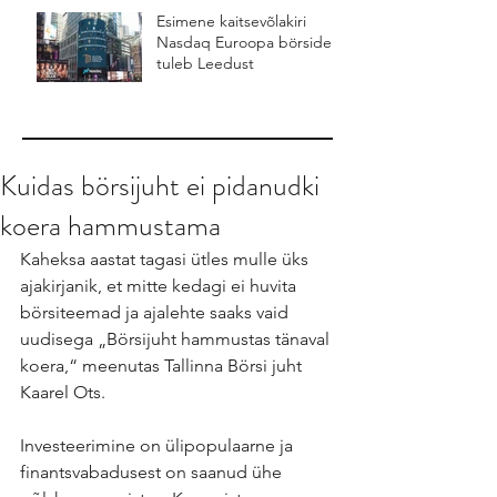
Esimene kaitsevõlakiri
Nasdaq Euroopa börsidel
tuleb Leedust
Kuidas börsijuht ei pidanudki
koera hammustama
Kaheksa aastat tagasi ütles mulle üks 
ajakirjanik, et mitte kedagi ei huvita 
börsiteemad ja ajalehte saaks vaid 
uudisega „Börsijuht hammustas tänaval 
koera,“ meenutas Tallinna Börsi juht 
Kaarel Ots.
Investeerimine on ülipopulaarne ja 
finantsvabadusest on saanud ühe 