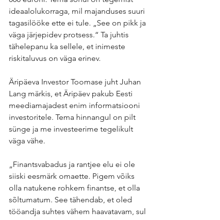
ideaalolukorraga, mil majanduses suuri 
tagasilööke ette ei tule. „See on pikk ja 
väga järjepidev protsess.“ Ta juhtis 
tähelepanu ka sellele, et inimeste 
riskitaluvus on väga erinev. 
Äripäeva Investor Toomase juht Juhan 
Lang märkis, et Äripäev pakub Eesti 
meediamajadest enim informatsiooni 
investoritele. Tema hinnangul on pilt 
sünge ja me investeerime tegelikult 
väga vähe.
„Finantsvabadus ja rantjee elu ei ole 
siiski eesmärk omaette. Pigem võiks 
olla natukene rohkem finantse, et olla 
sõltumatum. See tähendab, et oled 
tööandja suhtes vähem haavatavam, sul 