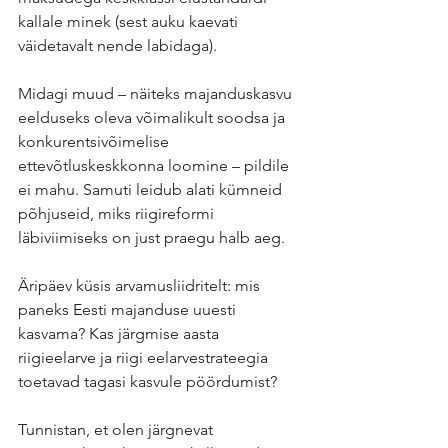
kallale minek (sest auku kaevati 
väidetavalt nende labidaga). 
Midagi muud – näiteks majanduskasvu 
eelduseks oleva võimalikult soodsa ja 
konkurentsivõimelise 
ettevõtluskeskkonna loomine – pildile 
ei mahu. Samuti leidub alati kümneid 
põhjuseid, miks riigireformi 
läbiviimiseks on just praegu halb aeg.
Äripäev küsis arvamusliidritelt: mis 
paneks Eesti majanduse uuesti 
kasvama? Kas järgmise aasta 
riigieelarve ja riigi eelarvestrateegia 
toetavad tagasi kasvule pöördumist?
Tunnistan, et olen järgnevat 