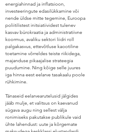
energiahinnad ja inflatsioon, 
investeeringute edasilükkamine või 
nende üldse mitte tegemine, Euroopa 
poliitilistest initsiatiividest tulenev 
kasvav bürokraatia ja administratiivne 
koormus, avaliku sektori liidri roll 
palgakasvus, ettevõtluse kaootiline 
toetamine võrreldes teiste riikidega, 
majanduse pikaajalise strateegia 
puudumine. Ning kõige selle juures 
iga hinna eest eelarve tasakaalu poole 
rühkimine.
Tänaseid eelarvearutelusid jälgides 
jääb mulje, et valitsus on kaevanud 
sügava augu ning sellest välja 
ronimiseks pakutakse publikule vaid 
ühte lahendust: uute ja kõrgemate 
maksudega keskklassi elustandardi 