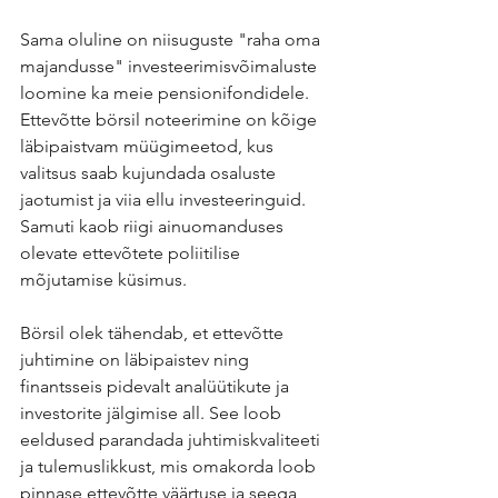
Sama oluline on niisuguste "raha oma 
majandusse" investeerimisvõimaluste 
loomine ka meie pensionifondidele. 
Ettevõtte börsil noteerimine on kõige 
läbipaistvam müügimeetod, kus 
valitsus saab kujundada osaluste 
jaotumist ja viia ellu investeeringuid. 
Samuti kaob riigi ainuomanduses 
olevate ettevõtete poliitilise 
mõjutamise küsimus.
Börsil olek tähendab, et ettevõtte 
juhtimine on läbipaistev ning 
finantsseis pidevalt analüütikute ja 
investorite jälgimise all. See loob 
eeldused parandada juhtimiskvaliteeti 
ja tulemuslikkust, mis omakorda loob 
pinnase ettevõtte väärtuse ja seega 