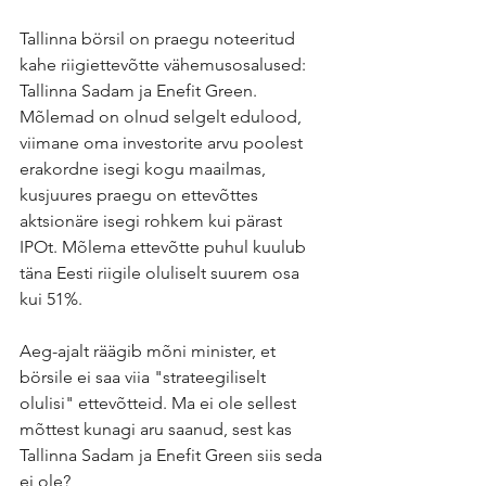
Tallinna börsil on praegu noteeritud 
kahe riigiettevõtte vähemusosalused: 
Tallinna Sadam ja Enefit Green. 
Mõlemad on olnud selgelt edulood, 
viimane oma investorite arvu poolest 
erakordne isegi kogu maailmas, 
kusjuures praegu on ettevõttes 
aktsionäre isegi rohkem kui pärast 
IPOt. Mõlema ettevõtte puhul kuulub 
täna Eesti riigile oluliselt suurem osa 
kui 51%.
Aeg-ajalt räägib mõni minister, et 
börsile ei saa viia "strateegiliselt 
olulisi" ettevõtteid. Ma ei ole sellest 
mõttest kunagi aru saanud, sest kas 
Tallinna Sadam ja Enefit Green siis seda 
ei ole?