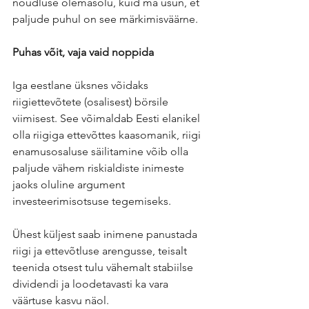
nõudluse olemasolu, kuid ma usun, et 
paljude puhul on see märkimisväärne.
Puhas võit, vaja vaid noppida
Iga eestlane üksnes võidaks 
riigiettevõtete (osalisest) börsile 
viimisest. See võimaldab Eesti elanikel 
olla riigiga ettevõttes kaasomanik, riigi 
enamusosaluse säilitamine võib olla 
paljude vähem riskialdiste inimeste 
jaoks oluline argument 
investeerimisotsuse tegemiseks. 
Ühest küljest saab inimene panustada 
riigi ja ettevõtluse arengusse, teisalt 
teenida otsest tulu vähemalt stabiilse 
dividendi ja loodetavasti ka vara 
väärtuse kasvu näol.