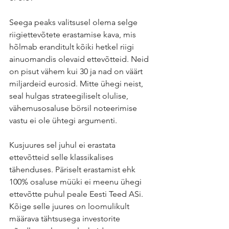
Seega peaks valitsusel olema selge 
riigiettevõtete erastamise kava, mis 
hõlmab eranditult kõiki hetkel riigi 
ainuomandis olevaid ettevõtteid. Neid 
on pisut vähem kui 30 ja nad on väärt 
miljardeid eurosid. Mitte ühegi neist, 
seal hulgas strateegiliselt olulise, 
vähemusosaluse börsil noteerimise 
vastu ei ole ühtegi argumenti.
Kusjuures sel juhul ei erastata 
ettevõtteid selle klassikalises 
tähenduses. Päriselt erastamist ehk 
100% osaluse müüki ei meenu ühegi 
ettevõtte puhul peale Eesti Teed ASi.
Kõige selle juures on loomulikult 
määrava tähtsusega investorite 