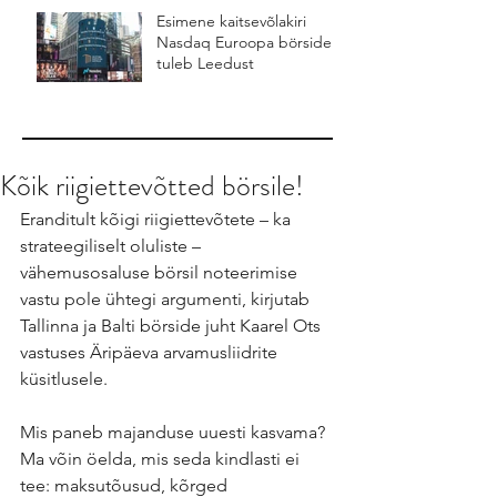
Esimene kaitsevõlakiri
Nasdaq Euroopa börsidel
tuleb Leedust
Kõik riigiettevõtted börsile!
Eranditult kõigi riigiettevõtete – ka 
strateegiliselt oluliste – 
vähemusosaluse börsil noteerimise 
vastu pole ühtegi argumenti, kirjutab 
Tallinna ja Balti börside juht Kaarel Ots 
vastuses Äripäeva arvamusliidrite 
küsitlusele.
Mis paneb majanduse uuesti kasvama? 
Ma võin öelda, mis seda kindlasti ei 
tee: maksutõusud, kõrged 