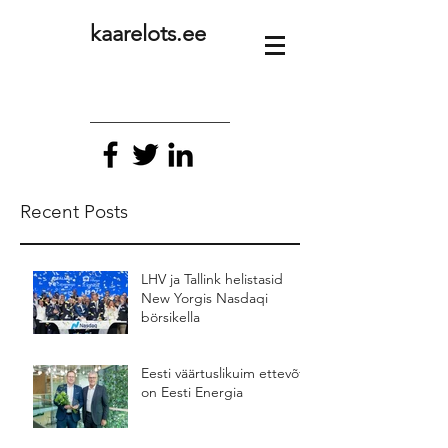
kaarelots.ee
Recent Posts
LHV ja Tallink helistasid
New Yorgis Nasdaqi
börsikella
Eesti väärtuslikuim ettevõte
on Eesti Energia