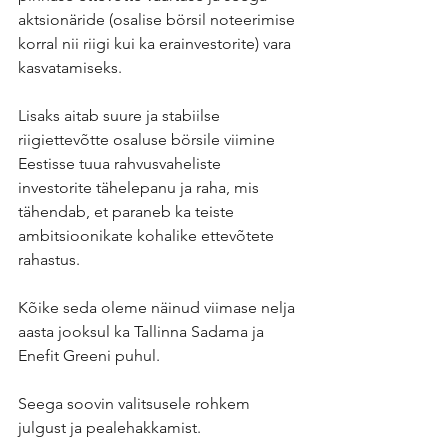
aktsionäride (osalise börsil noteerimise 
korral nii riigi kui ka erainvestorite) vara 
kasvatamiseks. 
Lisaks aitab suure ja stabiilse 
riigiettevõtte osaluse börsile viimine 
Eestisse tuua rahvusvaheliste 
investorite tähelepanu ja raha, mis 
tähendab, et paraneb ka teiste 
ambitsioonikate kohalike ettevõtete 
rahastus.
Kõike seda oleme näinud viimase nelja 
aasta jooksul ka Tallinna Sadama ja 
Enefit Greeni puhul.
Seega soovin valitsusele rohkem 
julgust ja pealehakkamist. 