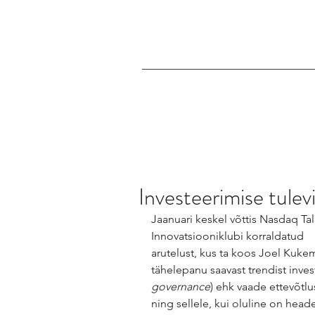
Investeerimise tulev
Jaanuari keskel võttis Nasdaq Tal
Innovatsiooniklubi korraldatud 
arutelust, kus ta koos Joel Kuke
tähelepanu saavast trendist inves
governance
) ehk vaade ettevõtlu
ning sellele, kui oluline on hea