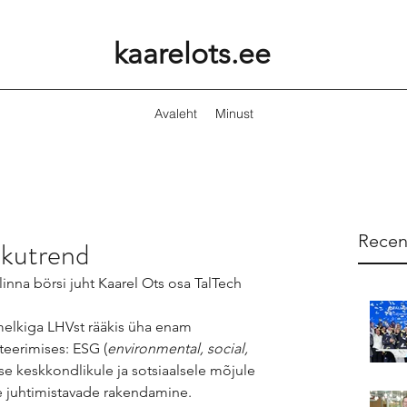
kaarelots.ee
Avaleht
Minust
Recen
ikutrend
linna börsi juht Kaarel Ots osa TalTech 
melkiga LHVst rääkis üha enam 
teerimises: ESG (
environmental, social, 
se keskkondlikule ja sotsiaalsele mõjule 
de juhtimistavade rakendamine.