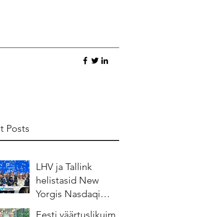
t Posts
LHV ja Tallink
helistasid New
Yorgis Nasdaqi
börsikella
Eesti väärtuslikuim