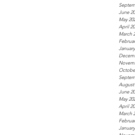
Septem
June 2
May 20
April 2
March 
Februar
January
Decemb
Novemb
Octobe
Septem
August
June 2
May 20
April 2
March 
Februar
January