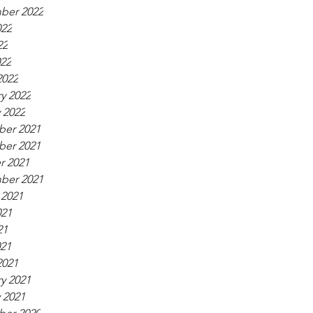
ber 2022
022
22
022
2022
y 2022
 2022
er 2021
er 2021
r 2021
ber 2021
 2021
021
21
021
2021
y 2021
 2021