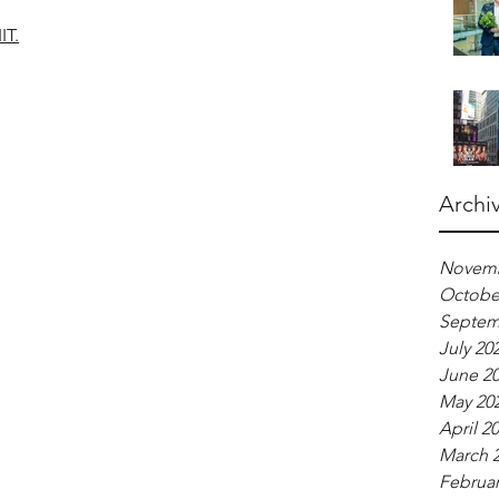
IIT.
Archi
Novemb
Octobe
Septem
July 20
June 2
May 20
April 2
March 
Februar