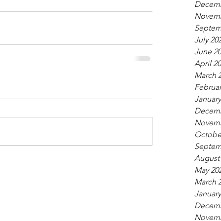
Decemb
Novemb
Septem
July 20
June 2
April 2
March 
Februar
January
Decemb
Novemb
Octobe
Septem
August
May 20
March 
January
Decemb
Novemb