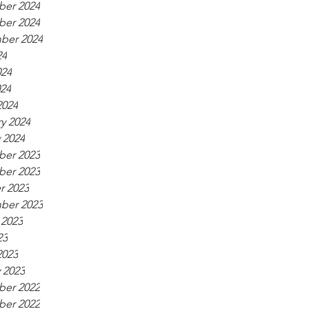
er 2024
er 2024
ber 2024
24
024
024
2024
y 2024
 2024
er 2023
er 2023
r 2023
ber 2023
 2023
23
2023
 2023
er 2022
er 2022