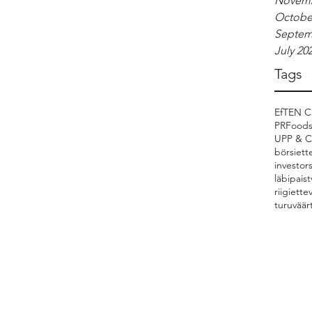
Novemb
Octobe
Septem
July 20
Tags
EfTEN Ca
PRFood
UPP & 
börsiett
investor
läbipaist
riigiette
turuväär