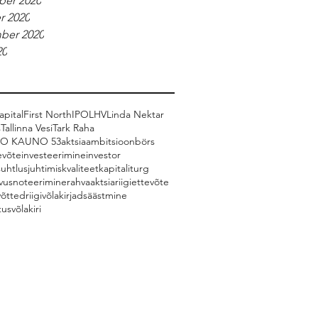
er 2020
r 2020
ber 2020
20
pital
First North
IPO
LHV
Linda Nektar
s
Tallinna Vesi
Tark Raha
CO KAUNO 53
aktsia
ambitsioon
börs
evõte
investeerimine
investor
suhtlus
juhtimiskvaliteet
kapitaliturg
vus
noteerimine
rahvaaktsia
riigiettevõte
võtted
riigivõlakirjad
säästmine
tus
võlakiri