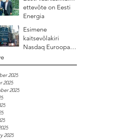
ettevõte on Eesti
Energia
Esimene
kaitsevõlakiri
Nasdaq Euroopa
börsidel tuleb
ve
Leedust
er 2025
r 2025
ber 2025
25
025
25
025
2025
y 2025