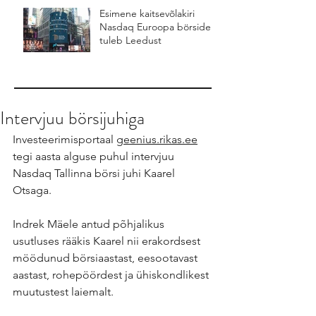
Esimene kaitsevõlakiri
Nasdaq Euroopa börsidel
tuleb Leedust
Intervjuu börsijuhiga
Investeerimisportaal 
geenius.rikas.ee
tegi aasta alguse puhul intervjuu 
Nasdaq Tallinna börsi juhi Kaarel 
Otsaga. 
Indrek Mäele antud põhjalikus 
usutluses rääkis Kaarel nii erakordsest 
möödunud börsiaastast, eesootavast 
aastast, rohepöördest ja ühiskondlikest 
muutustest laiemalt.