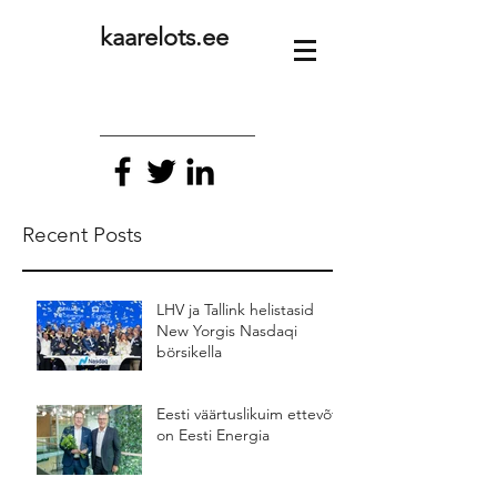
kaarelots.ee
Recent Posts
LHV ja Tallink helistasid
New Yorgis Nasdaqi
börsikella
Eesti väärtuslikuim ettevõte
on Eesti Energia