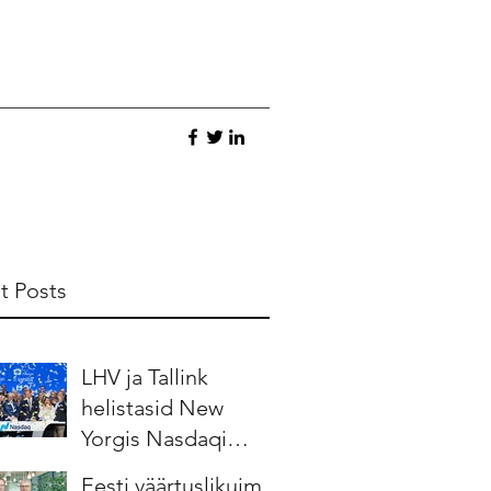
t Posts
LHV ja Tallink
helistasid New
Yorgis Nasdaqi
börsikella
Eesti väärtuslikuim