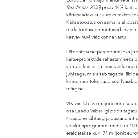
Readiness 2030)
 peab 44% kaitse
kättesaadavust suureks takistuseks
Kaitsetööstus on samal ajal posi
mida toetavad muutused investeer
kasvav huvi valdkonna vastu.
Läbipaistvuse parandamiseks ja s
kaitseprojektide rahastamiseks 
võtnud kaitse- ja taristuvõlakirja
juhisega, mis aitab tagada läbipai
kriteeriumitele, saab see Nasdaq
märgise.
VIK viis läbi 25 miljoni euro suu
osa Leedu Vabariigi poolt tagatu
4-aastane tähtaeg ja aastane intr
võlakirjaprogrammi maht on 400 m
eraldatakse kuni 71 miljonit euro