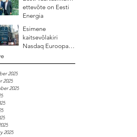
ettevõte on Eesti
Energia
Esimene
kaitsevõlakiri
Nasdaq Euroopa
börsidel tuleb
ve
Leedust
er 2025
r 2025
ber 2025
25
025
25
025
2025
y 2025