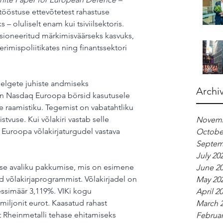
tööstuse ettevõtetest rahastuse 
 – oluliselt enam kui tsiviilsektoris. 
tsioneeritud märkimisväärseks kasvuks, 
imispoliitikates ning finantssektori 
elgete juhiste andmiseks 
Archi
on Nasdaq Euroopa börsid kasutusele 
de raamistiku. Tegemist on vabatahtliku 
stvuse. Kui võlakiri vastab selle 
Novemb
 Euroopa võlakirjaturgudel vastava 
Octobe
Septem
July 20
ruse avaliku pakkumise, mis on esimene 
June 2
d võlakirjaprogrammist. Võlakirjadel on 
May 20
essimäär 3,119%. VIKi kogu 
April 2
iljonit eurot. Kaasatud rahast 
March 
t Rheinmetalli tehase ehitamiseks 
Februar