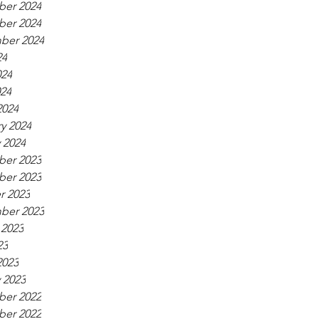
er 2024
er 2024
ber 2024
24
024
024
2024
y 2024
 2024
er 2023
er 2023
r 2023
ber 2023
 2023
23
2023
 2023
er 2022
er 2022