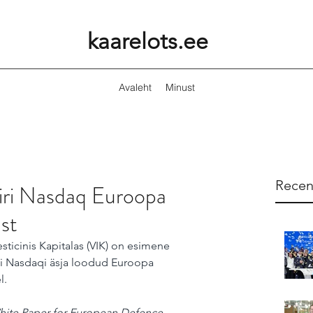
kaarelots.ee
Avaleht
Minust
Recen
kiri Nasdaq Euroopa
st
esticinis Kapitalas (VIK) on esimene 
iti Nasdaqi äsja loodud Euroopa 
l.
hite Paper for European Defence – 