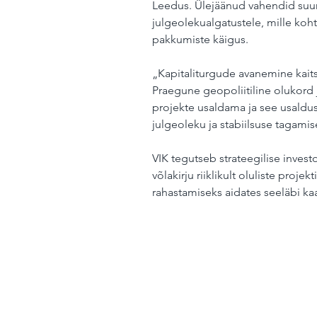
Leedus. Ülejäänud vahendid suuna
julgeolekualgatustele, mille koht
pakkumiste käigus.
„Kapitaliturgude avanemine kaits
Praegune geopoliitiline olukord 
projekte usaldama ja see usaldus 
julgeoleku ja stabiilsuse tagamise
VIK tegutseb strateegilise investo
võlakirju riiklikult oluliste projekt
rahastamiseks aidates seeläbi ka