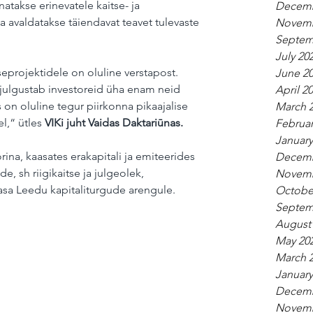
takse erinevatele kaitse- ja 
Decemb
a avaldatakse täiendavat teavet tulevaste 
Novemb
Septem
July 20
eprojektidele on oluline verstapost. 
June 2
julgustab investoreid üha enam neid 
April 2
on oluline tegur piirkonna pikaajalise 
March 
l,“ ütles 
VIKi juht Vaidas Daktariūnas.
Februar
January
rina, kaasates erakapitali ja emiteerides 
Decemb
ide, sh riigikaitse ja julgeolek, 
Novemb
asa Leedu kapitaliturgude arengule.
Octobe
Septem
August
May 20
March 
January
Decemb
Novemb