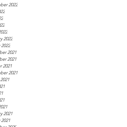
ber 2022
022
22
022
2022
y 2022
 2022
er 2021
er 2021
r 2021
ber 2021
 2021
021
21
021
2021
y 2021
 2021