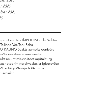
er 2020
r 2020
ber 2020
20
pital
First North
IPO
LHV
Linda Nektar
s
Tallinna Vesi
Tark Raha
CO KAUNO 53
aktsia
ambitsioon
börs
evõte
investeerimine
investor
suhtlus
juhtimiskvaliteet
kapitaliturg
vus
noteerimine
rahvaaktsia
riigiettevõte
võtted
riigivõlakirjad
säästmine
tus
võlakiri