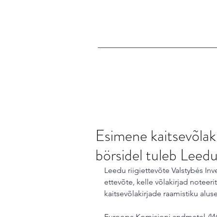
Esimene kaitsevõla
börsidel tuleb Leedu
Leedu riigiettevõte Valstybės Inv
ettevõte, kelle võlakirjad noteer
kaitsevõlakirjade raamistiku aluse
Euroopa Komisjoni andmetel 
(W