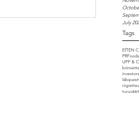
Novemb
Octobe
Septem
July 20
Tags
EfTEN Ca
PRFood
UPP & 
börsiett
investor
läbipaist
riigiette
turuväär