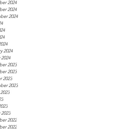
er 2024
er 2024
ber 2024
24
024
024
2024
y 2024
 2024
er 2023
er 2023
r 2023
ber 2023
 2023
23
2023
 2023
er 2022
er 2022