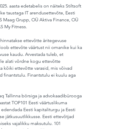
5. aasta edetabelis on näiteks Stiltsoft 
e taustaga IT arendusettevõte, Eesti 
AS Maag Grupp, OÜ Aktiva Finance, OÜ 
S My Fitness.
innatakse ettevõtte äritegevuse 
 loob ettevõte väärtust nii omanike kui ka 
vuse kaudu. Arvestada tuleb, et 
ole alati võrdne kogu ettevõtte 
 kõiki ettevõtte varasid, mis võivad 
id finantstulu. Finantstulu ei kuulu aga 
aq Tallinna börsiga ja advokaadibürooga 
aastat TOP101 Eesti väärtuslikuma 
edendada Eesti kapitaliturgu ja Eesti 
e jätkusuutlikkusse. Eesti ettevõtjad 
iseks vajalikku maksutulu. 101 