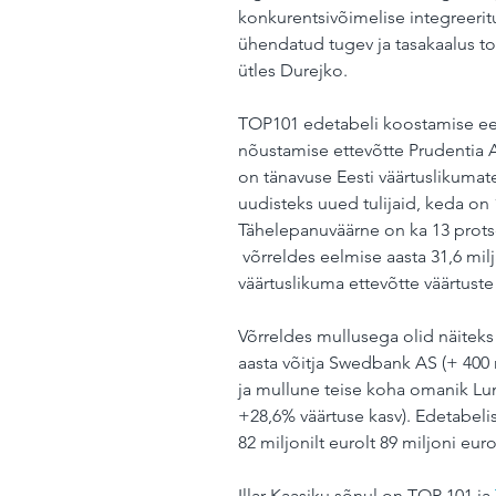
konkurentsivõimelise integreerit
ühendatud tugev ja tasakaalus too
ütles Durejko.
TOP101 edetabeli koostamise ees
nõustamise ettevõtte Prudentia Ad
on tänavuse Eesti väärtuslikumat
uudisteks uued tulijaid, keda on 1
Tähelepanuväärne on ka 13 protse
 võrreldes eelmise aasta 31,6 mil
väärtuslikuma ettevõtte väärtust
Võrreldes mullusega olid näiteks 
aasta võitja Swedbank AS (+ 400 
ja mullune teise koha omanik Lum
+28,6% väärtuse kasv). Edetabeli
82 miljonilt eurolt 89 miljoni euro
Illar Kaasiku sõnul on TOP 101 ja 