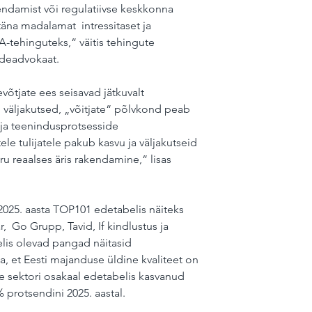
ndamist või regulatiivse keskkonna 
äna madalamat  intressitaset ja 
-tehinguteks,“ väitis tehingute 
ndeadvokaat. 
õtjate ees seisavad jätkuvalt 
äljakutsed, „võitjate“ põlvkond peab 
ja teenindusprotsesside 
le tulijatele pakub kasvu ja väljakutseid 
ru reaalses äris rakendamine,“ lisas 
2025. aasta TOP101 edetabelis näiteks 
  Go Grupp, Tavid, If kindlustus ja 
is olevad pangad näitasid 
, et Eesti majanduse üldine kvaliteet on 
e sektori osakaal edetabelis kasvanud 
% protsendini 2025. aastal. 