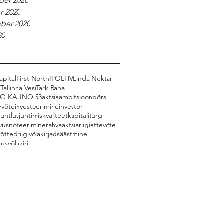
er 2020
r 2020
ber 2020
20
pital
First North
IPO
LHV
Linda Nektar
s
Tallinna Vesi
Tark Raha
CO KAUNO 53
aktsia
ambitsioon
börs
evõte
investeerimine
investor
suhtlus
juhtimiskvaliteet
kapitaliturg
vus
noteerimine
rahvaaktsia
riigiettevõte
võtted
riigivõlakirjad
säästmine
tus
võlakiri