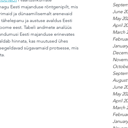
Septem
agu Eesti majanduse röntgenipilt, mis 
June 2
rimaid ja dünaamilisemalt arenevaid 
May 20
ähelepanu ja austuse avaldus Eesti 
April 2
sloome eest. Tabeli andmete analüüs 
March 
undumusi Eesti majanduse erinevates 
Februar
aldab hinnata, kas muutused ühes 
January
peegeldavad sügavamaid protsesse, mis 
Decemb
ta.
Novemb
Octobe
Septem
August
June 2
May 20
April 2
March 
Februar
January