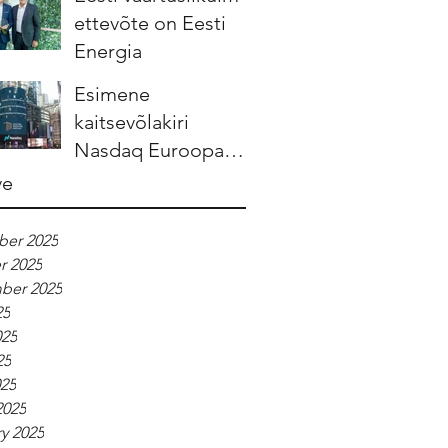
ettevõte on Eesti
Energia
Esimene
kaitsevõlakiri
Nasdaq Euroopa
börsidel tuleb
ve
Leedust
er 2025
r 2025
ber 2025
25
025
25
025
2025
y 2025