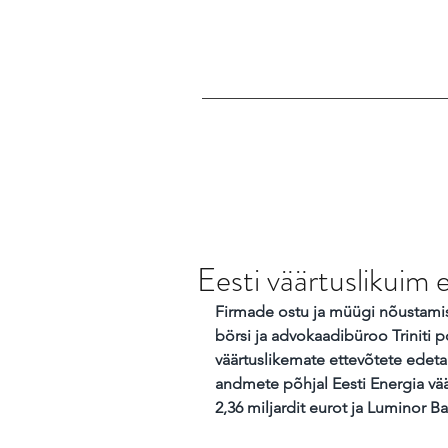
Eesti väärtuslikuim 
Firmade ostu ja müügi nõustamis
börsi ja advokaadibüroo Triniti 
väärtuslikemate ettevõtete edeta
andmete põhjal Eesti Energia vää
2,36 miljardit eurot ja Luminor Ba