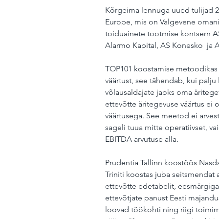
Kõrgeima lennuga uued tulijad 202
Europe, mis on Valgevene omanik
toiduainete tootmise kontsern 
Alarmo Kapital, AS Konesko  ja A
TOP101 koostamise metoodikas h
väärtust, see tähendab, kui palju
võlausaldajate jaoks oma äritege
ettevõtte äritegevuse väärtus ei 
väärtusega. See meetod ei arvesta
sageli tuua mitte operatiivset, va
EBITDA arvutuse alla.
Prudentia Tallinn koostöös Nasd
Triniti koostas juba seitsmendat 
ettevõtte edetabelit, eesmärgiga 
ettevõtjate panust Eesti majandus
loovad töökohti ning riigi toimim