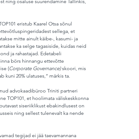
t ning osaluse suurendamine Tallinkis, 
 TOP101 eristub Kaarel Otsa sõnul 
ttevõtluspingeridadest sellega, et 
takse mitte ainult käibe-, kasumi- ja 
ntakse ka selge tagasiside, kuidas neid 
ond ja rahastajad. Edetabeli 
nna börs hinnangu ettevõtte 
ise (
Corporate Governance)
 skoori, mis 
ab kuni 20% ulatuses,“ märkis ta.
ud advokaadibüroo Triniti partneri 
ne TOP101, et hoolimata väliskeskkonna 
utavast siseriiklikust ebakindlusest on 
usseis ning sellest tulenevalt ka nende 
evamad tegijad ei jää taevamannana 