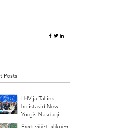
t Posts
LHV ja Tallink
helistasid New
Yorgis Nasdaqi
börsikella
Eesti väärtuslikuim