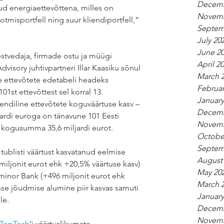
Decemb
ud energiaettevõttena, milles on 
Novemb
tmisportfell ning suur kliendiportfell,“ 
Septem
July 20
June 2
tvedaja, firmade ostu ja müügi 
April 2
visory juhtivpartneri Illar Kaasiku sõnul 
March 
e ettevõtete edetabeli headeks 
Februar
01st ettevõttest sel korral 13. 
January
ndiline ettevõtete koguväärtuse kasv – 
Decemb
jardi euroga on tänavune 101 Eesti 
Novemb
e kogusumma 35,6 miljardi eurot. 
Octobe
Septem
tublisti väärtust kasvatanud eelmise 
August
miljonit eurot ehk +20,5% väärtuse kasv) 
May 20
inor Bank (+496 miljonit eurot ehk 
March 
sse jõudmise alumine piir kasvas samuti 
January
le.
Decemb
Novemb
TopTech
’i väärtuslikumate 