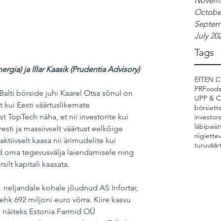
Novemb
Octobe
Septem
July 20
Tags
rgia) ja Illar Kaasik (Prudentia Advisory)
EfTEN Ca
PRFood
alti börside juhi Kaarel Otsa sõnul on 
UPP & 
 kui Eesti väärtuslikemate 
börsiett
 TopTech näha, et nii investorite kui 
investor
läbipaist
resti ja massiivselt väärtust eelkõige 
riigiette
ktiivselt kaasa nii ärimudelite kui 
turuväär
 oma tegevusvälja laiendamisele ning 
ilt kapitali kaasata. 
neljandale kohale jõudnud AS Infortar, 
ehk 692 miljoni euro võrra. Kiire kasvu 
 näiteks Estonia Farmid OÜ 