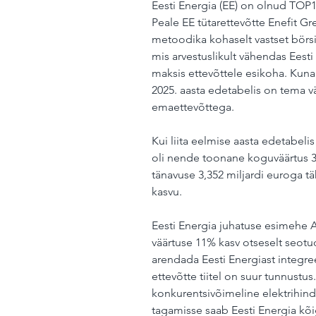
Eesti Energia (EE) on olnud TOP10
Peale EE tütarettevõtte Enefit Gr
metoodika kohaselt vastset börsie
mis arvestuslikult vähendas Eesti
maksis ettevõttele esikoha. Kuna E
2025. aasta edetabelis on tema v
emaettevõttega. 
Kui liita eelmise aasta edetabelis
oli nende toonane koguväärtus 3,0
tänavuse 3,352 miljardi euroga t
kasvu.
Eesti Energia juhatuse esimehe 
väärtuse 11% kasv otseselt seotu
arendada Eesti Energiast integre
ettevõtte tiitel on suur tunnustus
konkurentsivõimeline elektrihind
tagamisse saab Eesti Energia kõ