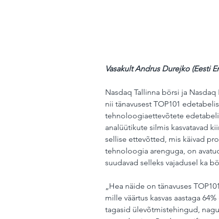
Vasakult Andrus Durejko (Eesti Ene
Nasdaq Tallinna börsi ja Nasdaq B
nii tänavusest TOP101 edetabelist
tehnoloogiaettevõtete edetabelist
analüütikute silmis kasvatavad kii
sellise ettevõtted, mis käivad proa
tehnoloogia arenguga, on avatud
suudavad selleks vajadusel ka börs
„Hea näide on tänavuses TOP101 
mille väärtus kasvas aastaga 64% 
tagasid ülevõtmistehingud, nagu