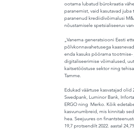
ootama lubatud bürokraatia vähe
paranemist, vaid kasutavad juba t
paranenud krediidivõimalusi M&A
nõustamisele spetsialiseeruv va
„Vanema generatsiooni Eesti ettev
põlvkonnavahetusega kaasnevad v
enda kasuks pöörama tootmise- 
digitaliseerimise võimalused, uute
kaitsetööstuse sektor ning tehisa
Tamme.
Edukad väärtuse kasvatajad olid 
Swedpank, Luminor Bank, Infortar,
ERGO ning  Merko. Kõik edetabel
kasvunumbreid, mis kinnitab seda
hea. Seejuures on finantsteenust
19,7 protsendilt 2022. aastal 24,7