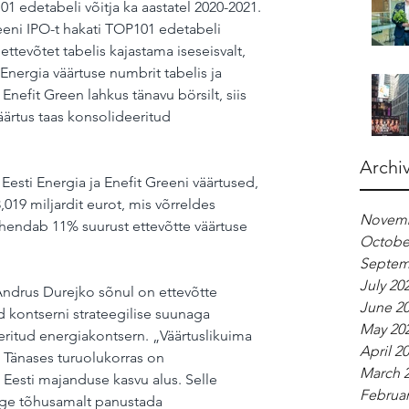
1 edetabeli võitja ka aastatel 2020-2021. 
eeni IPO-t hakati TOP101 edetabeli 
ttevõtet tabelis kajastama iseseisvalt, 
 Energia väärtuse numbrit tabelis ja 
nefit Green lahkus tänavu börsilt, siis 
äärtus taas konsolideeritud 
Archi
 Eesti Energia ja Enefit Greeni väärtused, 
19 miljardit eurot, mis võrreldes 
Novemb
ähendab 11% suurust ettevõtte väärtuse 
Octobe
Septem
July 20
Andrus Durejko sõnul on ettevõtte 
June 2
d kontserni strateegilise suunaga 
May 20
eritud energiakontsern. „Väärtuslikuima 
April 2
. Tänases turuolukorras on 
March 
 Eesti majanduse kasvu alus. Selle 
Februar
ige tõhusamalt panustada 