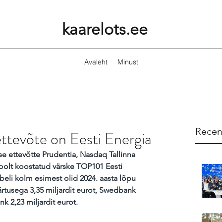
kaarelots.ee
Avaleht
Minust
Recen
ettevõte on Eesti Energia
e ettevõtte Prudentia, Nasdaq Tallinna 
poolt koostatud värske TOP101 Eesti 
beli kolm esimest olid 2024. aasta lõpu 
rtusega 3,35 miljardit eurot, Swedbank 
nk 2,23 miljardit eurot. 