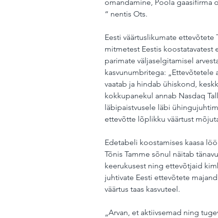
omandamine, Poola gaasifirma os
“ nentis Ots.
Eesti väärtuslikumate ettevõtete
mitmetest Eestis koostatavatest e
parimate väljaselgitamisel arvesta
kasvunumbritega: „Ettevõtetele a
vaatab ja hindab ühiskond, keskk
kokkupanekul annab Nasdaq Talli
läbipaistvusele läbi ühingujuhtim
ettevõtte lõplikku väärtust mõjut
Edetabeli koostamises kaasa löön
Tõnis Tamme sõnul näitab tänavu
keerukusest ning ettevõtjaid kimb
juhtivate Eesti ettevõtete majand
väärtus taas kasvuteel. 
„Arvan, et aktiivsemad ning tug