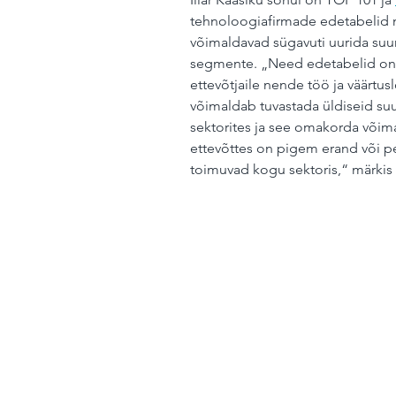
tehnoloogiafirmade edetabelid n
võimaldavad sügavuti uurida suu
segmente. „Need edetabelid on t
ettevõtjaile nende töö ja väärtu
võimaldab tuvastada üldiseid su
sektorites ja see omakorda võim
ettevõttes on pigem erand või 
toimuvad kogu sektoris,“ märkis 