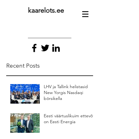
kaarelots.ee
Recent Posts
LHV ja Tallink helistasid
New Yorgis Nasdaqi
börsikella
Eesti väärtuslikuim ettevõte
on Eesti Energia