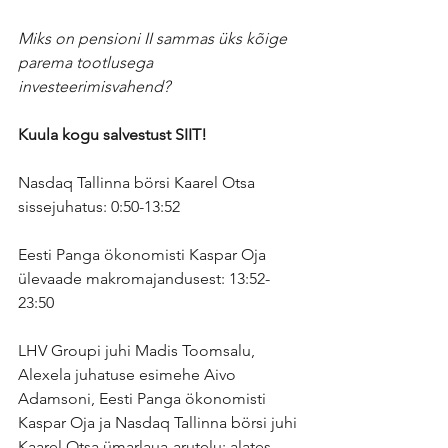
Miks on pensioni II sammas üks kõige 
parema tootlusega 
investeerimisvahend?
Kuula kogu salvestust 
SIIT
!
Nasdaq Tallinna börsi Kaarel Otsa 
sissejuhatus: 0:50-13:52
Eesti Panga ökonomisti Kaspar Oja 
ülevaade makromajandusest: 13:52-
23:50
LHV Groupi juhi Madis Toomsalu, 
Alexela juhatuse esimehe Aivo 
Adamsoni, Eesti Panga ökonomisti 
Kaspar Oja ja Nasdaq Tallinna börsi juhi 
Kaarel Otsa ümarlaua-arutelu: alates 