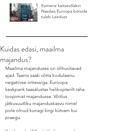
Esimene kaitsevõlakiri
Nasdaq Euroopa börsidel
tuleb Leedust
Kuidas edasi, maailma
majandus?
Maailma majanduses on ülihuvitavad 
ajad. Taanis saab võtta kodulaenu 
negatiivse intressiga. Euroopa 
keskpank taasalustas helikopterilt raha 
loopimist majandusse. Võitlus 
jätkusuutliku majanduskasvu nimel 
pole olnud kunagi kirgi kütvam kui 
praegu.