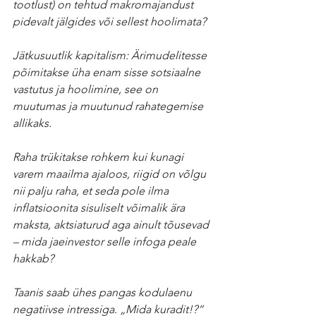
tootlust) on tehtud makromajandust 
pidevalt jälgides või sellest hoolimata?
Jätkusuutlik kapitalism: Ärimudelitesse 
põimitakse üha enam sisse sotsiaalne 
vastutus ja hoolimine, see on 
muutumas ja muutunud rahategemise 
allikaks.
Raha trükitakse rohkem kui kunagi 
varem maailma ajaloos, riigid on võlgu 
nii palju raha, et seda pole ilma 
inflatsioonita sisuliselt võimalik ära 
maksta, aktsiaturud aga ainult tõusevad 
– mida jaeinvestor selle infoga peale 
hakkab?
Taanis saab ühes pangas kodulaenu 
negatiivse intressiga. „Mida kuradit!?“