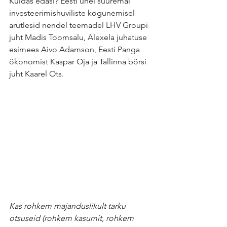
Kuidas edasi? Eesti ühel suuremal 
investeerimishuviliste kogunemisel 
arutlesid nendel teemadel LHV Groupi 
juht Madis Toomsalu, Alexela juhatuse 
esimees Aivo Adamson, Eesti Panga 
ökonomist Kaspar Oja ja Tallinna börsi 
juht Kaarel Ots.
Kas rohkem majanduslikult tarku 
otsuseid (rohkem kasumit, rohkem 