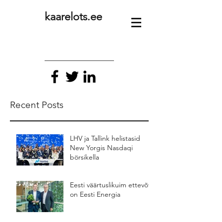
kaarelots.ee
Recent Posts
LHV ja Tallink helistasid
New Yorgis Nasdaqi
börsikella
Eesti väärtuslikuim ettevõte
on Eesti Energia