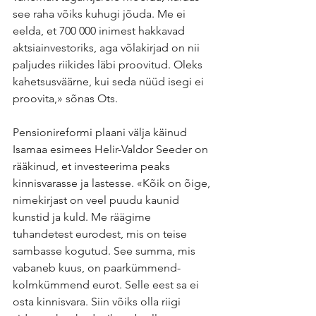
see raha võiks kuhugi jõuda. Me ei 
eelda, et 700 000 inimest hakkavad 
aktsiainvestoriks, aga võlakirjad on nii 
paljudes riikides läbi proovitud. Oleks 
kahetsusväärne, kui seda nüüd isegi ei 
proovita,» sõnas Ots.
Pensionireformi plaani välja käinud 
Isamaa esimees Helir-Valdor Seeder on 
rääkinud, et investeerima peaks 
kinnisvarasse ja lastesse. «Kõik on õige, 
nimekirjast on veel puudu kaunid 
kunstid ja kuld. Me räägime 
tuhandetest eurodest, mis on teise 
sambasse kogutud. See summa, mis 
vabaneb kuus, on paarkümmend-
kolmkümmend eurot. Selle eest sa ei 
osta kinnisvara. Siin võiks olla riigi 