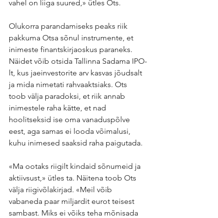
vahel on liiga suured,» ütles Ots.
Olukorra parandamiseks peaks riik 
pakkuma Otsa sõnul instrumente, et 
inimeste finantskirjaoskus paraneks. 
Näidet võib otsida Tallinna Sadama IPO-
lt, kus jaeinvestorite arv kasvas jõudsalt 
ja mida nimetati rahvaaktsiaks. Ots 
toob välja paradoksi, et riik annab 
inimestele raha kätte, et nad 
hoolitseksid ise oma vanaduspõlve 
eest, aga samas ei looda võimalusi, 
kuhu inimesed saaksid raha paigutada.
«Ma ootaks riigilt kindaid sõnumeid ja 
aktiivsust,» ütles ta. Näitena toob Ots 
välja riigivõlakirjad. «Meil võib 
vabaneda paar miljardit eurot teisest 
sambast. Miks ei võiks teha mõnisada 