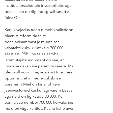
institutsionaalsetele investoritele, aga 
peale selle on riigi hoog vaibunud,» 
ütles Ots.
Karjuv vajadus tuleb nimelt koalitsiooni 
plaanist reformida teist 
pensionisammast ja muuta see 
vabatahtlikuks. «Jutt käib 700 000 
säästjast. Põhiline teise samba 
lammutajate argument on see, et 
inimene oskab ise paremini säästa. Ma 
olen küll irooniline, aga kust tuleb see 
optimism, et inimene oskab ise 
paremini? Meil on täna rohkem 
jaeinvestoreid kui kunagi varem Eestis, 
aga neid on ligikaudu 30 000. Kui 
panna see number 700 000 kõrvale, siis 
ma olen väga kahtlev. Käärid kahe arvu 