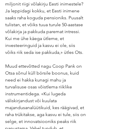
miljonit riigi võlakirju Eesti inimestele? 
Ja leppidagi kokku, et Eesti inimene 
saaks raha koguda pensioniks. Puusalt 
tulistan, et võiks tuua turule 50-aastase 
võlakirja ja pakkuda paremat intressi. 
Kui me ühe käega ütleme, et 
investeeringuid ja kasvu ei ole, siis 
võiks riik seda ise pakkuda,» ütles Ots.
Muud ettevõtted nagu Coop Pank on 
Otsa sõnul küll börsile boonus, kuid 
need ei hakka kunagi mahu ja 
turvalisuse osas võistlema riiklike 
instrumentidega. «Kui lugeda 
väliskirjandust või kuulata 
majandusanalüütikuid, kes räägivad, et 
raha trükitakse, aga kasvu ei tule, siis on 
selge, et innovatsiooniks peaks riik 
panustama. Vahel tundub, et 