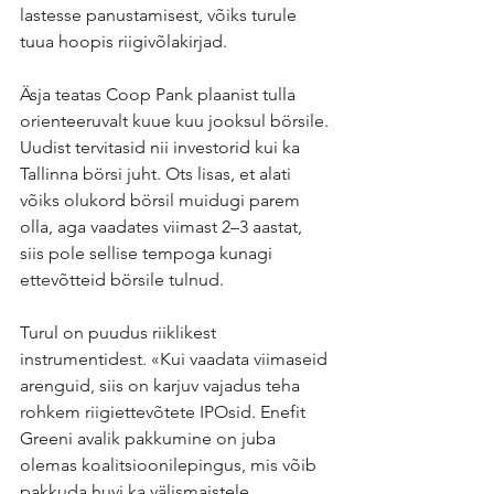
lastesse panustamisest, võiks turule 
tuua hoopis riigivõlakirjad.
Äsja teatas Coop Pank plaanist tulla 
orienteeruvalt kuue kuu jooksul börsile. 
Uudist tervitasid nii investorid kui ka 
Tallinna börsi juht. Ots lisas, et alati 
võiks olukord börsil muidugi parem 
olla, aga vaadates viimast 2–3 aastat, 
siis pole sellise tempoga kunagi 
ettevõtteid börsile tulnud.
Turul on puudus riiklikest 
instrumentidest. «Kui vaadata viimaseid 
arenguid, siis on karjuv vajadus teha 
rohkem riigiettevõtete IPOsid. Enefit 
Greeni avalik pakkumine on juba 
olemas koalitsioonilepingus, mis võib 
pakkuda huvi ka välismaistele 