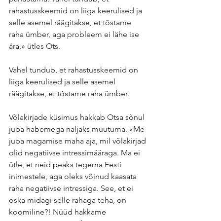
rahastusskeemid on liiga keerulised ja 
selle asemel räägitakse, et tõstame 
raha ümber, aga probleem ei lähe ise 
ära,» ütles Ots.
Vahel tundub, et rahastusskeemid on 
liiga keerulised ja selle asemel 
räägitakse, et tõstame raha ümber.
Võlakirjade küsimus hakkab Otsa sõnul 
juba habemega naljaks muutuma. «Me 
juba magamise maha aja, mil võlakirjad 
olid negatiivse intressimääraga. Ma ei 
ütle, et neid peaks tegema Eesti 
inimestele, aga oleks võinud kaasata 
raha negatiivse intressiga. See, et ei 
oska midagi selle rahaga teha, on 
koomiline?! Nüüd hakkame 