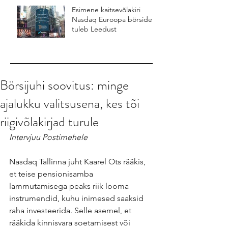
Esimene kaitsevõlakiri
Nasdaq Euroopa börsidel
tuleb Leedust
Börsijuhi soovitus: minge
ajalukku valitsusena, kes tõi
riigivõlakirjad turule
Intervjuu Postimehele
Nasdaq Tallinna juht Kaarel Ots rääkis, 
et teise pensionisamba 
lammutamisega peaks riik looma 
instrumendid, kuhu inimesed saaksid 
raha investeerida. Selle asemel, et 
rääkida kinnisvara soetamisest või 