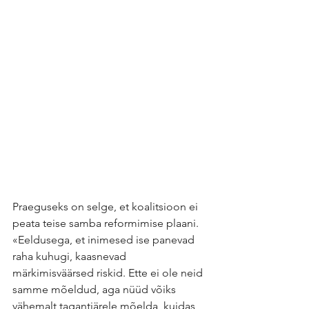
Praeguseks on selge, et koalitsioon ei 
peata teise samba reformimise plaani. 
«Eeldusega, et inimesed ise panevad 
raha kuhugi, kaasnevad 
märkimisväärsed riskid. Ette ei ole neid 
samme mõeldud, aga nüüd võiks 
vähemalt tagantjärele mõelda, kuidas 