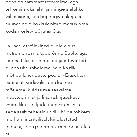
pensionisammast reformima, aga 
tehke siis uks lahti ja minge ajalukku 
valitsusena, kes tegi riigivõlakirju ja 
suunas neid kokkulepitud mahus oma 
kodanikele,» põrutas Ots.
Ta lisas, et võlakirjad ei ole ainus 
instrument, mis toob õnne õuele, aga 
see näitaks, et inimesed ja ettevõtted 
ei pea üksi rabelema, vaid ka riik 
mõtleb lahenduste peale. «Erasektor 
jääb alati vedavaks, aga kui me 
mõtleme, kuidas me saaksime 
investeerimist ja finantskirjaoskust 
võimalikult paljude inimesteni, siis 
seda saab teha ainult riik. Mida rohkem 
meil on finantsiliselt kindlustatud 
inimesi, seda parem riik meil on,» ütles 
ta.