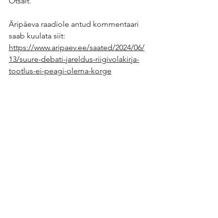
Otsalt.
Äripäeva raadiole antud kommentaari 
saab kuulata siit:
https://www.aripaev.ee/saated/2024/06/
13/suure-debati-jareldus-riigivolakirja-
tootlus-ei-peagi-olema-korge