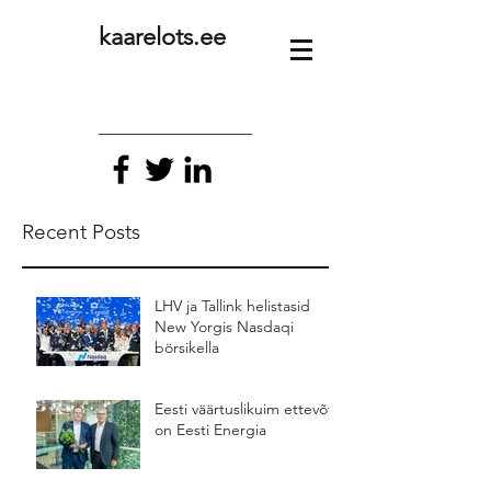
kaarelots.ee
Recent Posts
LHV ja Tallink helistasid
New Yorgis Nasdaqi
börsikella
Eesti väärtuslikuim ettevõte
on Eesti Energia