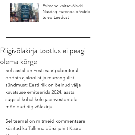
Esimene kaitsevõlakiri
Nasdaq Euroopa börsidel
tuleb Leedust
Riigivõlakirja tootlus ei peagi
olema kõrge
Sel aastal on Eesti väärtpaberiturul 
oodata ajaloolist ja murrangulist 
sündmust: Eesti riik on öelnud välja 
kavatsuse emiteerida 2024. aasta 
sügisel kohalikele jaeinvestoritele 
mõeldud riigivõlakirju. 
Sel teemal on mitmeid kommentaare 
küsitud ka Tallinna börsi juhilt Kaarel 