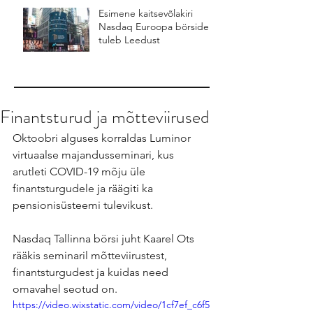
Esimene kaitsevõlakiri
Nasdaq Euroopa börsidel
tuleb Leedust
Finantsturud ja mõtteviirused
Oktoobri alguses korraldas Luminor 
virtuaalse majandusseminari, kus 
arutleti COVID-19 mõju üle 
finantsturgudele ja räägiti ka 
pensionisüsteemi tulevikust.
Nasdaq Tallinna börsi juht Kaarel Ots 
rääkis seminaril mõtteviirustest, 
finantsturgudest ja kuidas need 
omavahel seotud on.
https://video.wixstatic.com/video/1cf7ef_c6f5