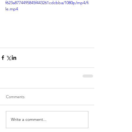
f623a8774495845f443261cdcbba/1080p/mp4/fi
le.mp4
Comments
Write a comment...