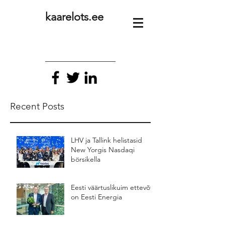
kaarelots.ee
Recent Posts
LHV ja Tallink helistasid
New Yorgis Nasdaqi
börsikella
Eesti väärtuslikuim ettevõte
on Eesti Energia