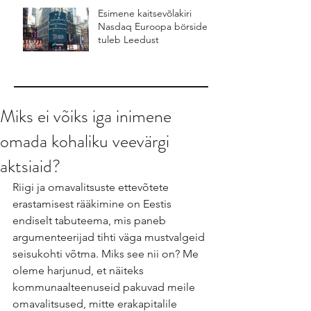
Esimene kaitsevõlakiri
Nasdaq Euroopa börsidel
tuleb Leedust
Miks ei võiks iga inimene
omada kohaliku veevärgi
aktsiaid?
Riigi ja omavalitsuste ettevõtete 
erastamisest rääkimine on Eestis 
endiselt tabuteema, mis paneb 
argumenteerijad tihti väga mustvalgeid 
seisukohti võtma. Miks see nii on? Me 
oleme harjunud, et näiteks 
kommunaalteenuseid pakuvad meile 
omavalitsused, mitte erakapitalile 