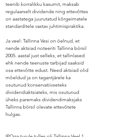
teenib korralikku kasumit, maksab 
regulaarselt dividende ning ettevõttes 
on aastatega juurutatud kõrgeimatele 
standarditele vastav juhtimispraktika.
Ja veel: Tallinna Vesi on öelnud, et 
nende aktsiad noteeriti Tallinna börsil 
2005. aastal just selleks, et tallinlased 
ehk nende teenuste tarbijad saaksid 
osa ettevõtte edust. Need aktsiad olid 
mõeldud ja on tagantjärele ka 
osutunud konservatiivseteks 
dividendiaktsiateks, mis osutunud 
üheks paremaks dividendimaksjaks 
Tallinna börsil olevate ettevõtete 
hulgas.
IPOga turule tulles oli Tallinna Veel 1 