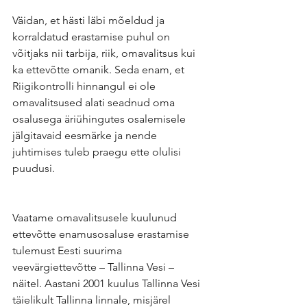
Väidan, et hästi läbi mõeldud ja 
korraldatud erastamise puhul on 
võitjaks nii tarbija, riik, omavalitsus kui 
ka ettevõtte omanik. Seda enam, et 
Riigikontrolli hinnangul ei ole 
omavalitsused alati seadnud oma 
osalusega äriühingutes osalemisele 
jälgitavaid eesmärke ja nende 
juhtimises tuleb praegu ette olulisi 
puudusi. 
Vaatame omavalitsusele kuulunud 
ettevõtte enamusosaluse erastamise 
tulemust Eesti suurima 
veevärgiettevõtte – Tallinna Vesi – 
näitel. Aastani 2001 kuulus Tallinna Vesi 
täielikult Tallinna linnale, misjärel 