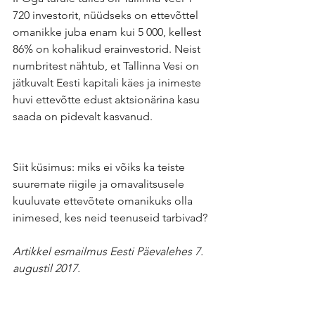
720 investorit, nüüdseks on ettevõttel 
omanikke juba enam kui 5 000, kellest 
86% on kohalikud erainvestorid. Neist 
numbritest nähtub, et Tallinna Vesi on 
jätkuvalt Eesti kapitali käes ja inimeste 
huvi ettevõtte edust aktsionärina kasu 
saada on pidevalt kasvanud.
Siit küsimus: miks ei võiks ka teiste 
suuremate riigile ja omavalitsusele 
kuuluvate ettevõtete omanikuks olla 
inimesed, kes neid teenuseid tarbivad?
Artikkel esmailmus Eesti Päevalehes 7. 
augustil 2017.