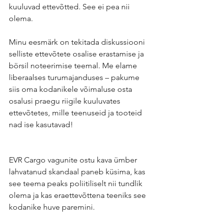
kuuluvad ettevõtted. See ei pea nii 
olema.
Minu eesmärk on tekitada diskussiooni 
selliste ettevõtete osalise erastamise ja 
börsil noteerimise teemal. Me elame 
liberaalses turumajanduses – pakume 
siis oma kodanikele võimaluse osta 
osalusi praegu riigile kuuluvates 
ettevõtetes, mille teenuseid ja tooteid 
nad ise kasutavad!
EVR Cargo vagunite ostu kava ümber 
lahvatanud skandaal paneb küsima, kas 
see teema peaks poliitiliselt nii tundlik 
olema ja kas eraettevõttena teeniks see 
kodanike huve paremini.