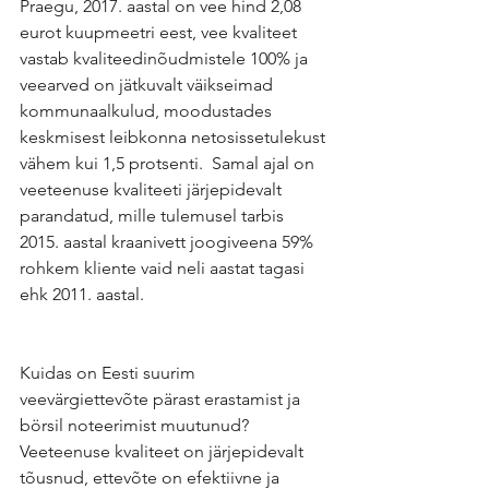
Praegu, 2017. aastal on vee hind 2,08 
eurot kuupmeetri eest, vee kvaliteet 
vastab kvaliteedinõudmistele 100% ja 
veearved on jätkuvalt väikseimad 
kommunaalkulud, moodustades 
keskmisest leibkonna netosissetulekust 
vähem kui 1,5 protsenti.  Samal ajal on 
veeteenuse kvaliteeti järjepidevalt 
parandatud, mille tulemusel tarbis 
2015. aastal kraanivett joogiveena 59% 
rohkem kliente vaid neli aastat tagasi 
ehk 2011. aastal. 
Kuidas on Eesti suurim 
veevärgiettevõte pärast erastamist ja 
börsil noteerimist muutunud? 
Veeteenuse kvaliteet on järjepidevalt 
tõusnud, ettevõte on efektiivne ja 