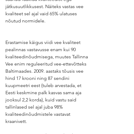
jätkusuutlikkusest. Näiteks vastas vee 
kvaliteet sel ajal vaid 65% ulatuses 
nõutud normidele.
Erastamise käigus viidi vee kvaliteet 
pealinnas vastavusse enam kui 90 
kvaliteedinõudmisega, muutes Tallinna 
Vee enim reguleeritud vee-ettevõtteks 
Baltimaades. 2009. aastaks tõusis vee 
hind 17 krooni ning 87 sendini 
kuupmeetri eest (tuleb arvestada, et 
Eesti keskmine palk kasvas sama aja 
jooksul 2,2 korda), kuid vastu said 
tallinlased sel ajal juba 98% 
kvaliteedinõudmistele vastavat 
kraanivett. 