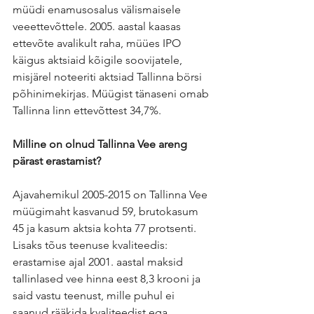
müüdi enamusosalus välismaisele 
veeettevõttele. 2005. aastal kaasas 
ettevõte avalikult raha, müües IPO 
käigus aktsiaid kõigile soovijatele, 
misjärel noteeriti aktsiad Tallinna börsi 
põhinimekirjas. Müügist tänaseni omab 
Tallinna linn ettevõttest 34,7%.
Milline on olnud Tallinna Vee areng 
pärast erastamist?
Ajavahemikul 2005-2015 on Tallinna Vee 
müügimaht kasvanud 59, brutokasum 
45 ja kasum aktsia kohta 77 protsenti. 
Lisaks tõus teenuse kvaliteedis: 
erastamise ajal 2001. aastal maksid 
tallinlased vee hinna eest 8,3 krooni ja 
said vastu teenust, mille puhul ei 
saanud rääkida kvaliteedist ega 