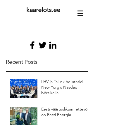
kaarelots.ee
Recent Posts
LHV ja Tallink helistasid
New Yorgis Nasdaqi
börsikella
Eesti väärtuslikuim ettevõte
on Eesti Energia