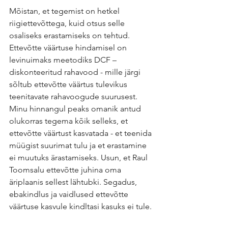
Mõistan, et tegemist on hetkel 
riigiettevõttega, kuid otsus selle 
osaliseks erastamiseks on tehtud. 
Ettevõtte väärtuse hindamisel on 
levinuimaks meetodiks DCF – 
diskonteeritud rahavood - mille järgi 
sõltub ettevõtte väärtus tulevikus 
teenitavate rahavoogude suurusest. 
Minu hinnangul peaks omanik antud 
olukorras tegema kõik selleks, et 
ettevõtte väärtust kasvatada - et teenida 
müügist suurimat tulu ja et erastamine 
ei muutuks ärastamiseks. Usun, et Raul 
Toomsalu ettevõtte juhina oma 
äriplaanis sellest lähtubki. Segadus, 
ebakindlus ja vaidlused ettevõtte 
väärtuse kasvule kindltasi kasuks ei tule.