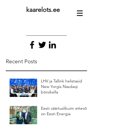
kaarelots.ee
Recent Posts
LHV ja Tallink helistasid
New Yorgis Nasdaqi
börsikella
Eesti väärtuslikuim ettevõte
on Eesti Energia