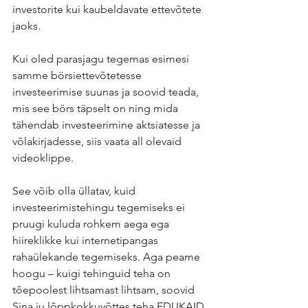
investorite kui kaubeldavate ettevõtete 
jaoks.
Kui oled parasjagu tegemas esimesi 
samme börsiettevõtetesse 
investeerimise suunas ja soovid teada, 
mis see börs täpselt on ning mida 
tähendab investeerimine aktsiatesse ja 
võlakirjadesse, siis vaata all olevaid 
videoklippe.
See võib olla üllatav, kuid 
investeerimistehingu tegemiseks ei 
pruugi kuluda rohkem aega ega 
hiireklikke kui internetipangas 
rahaülekande tegemiseks. Aga peame 
hoogu – kuigi tehinguid teha on 
tõepoolest lihtsamast lihtsam, soovid 
Sina ju lõppkokkuvõttes teha EDUKAID 