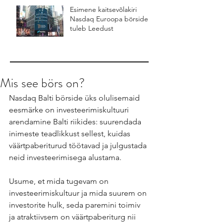
Esimene kaitsevõlakiri
Nasdaq Euroopa börsidel
tuleb Leedust
Mis see börs on?
Nasdaq Balti börside üks olulisemaid 
eesmärke on investeerimiskultuuri 
arendamine Balti riikides: suurendada 
inimeste teadlikkust sellest, kuidas 
väärtpaberiturud töötavad ja julgustada 
neid investeerimisega alustama.
Usume, et mida tugevam on 
investeerimiskultuur ja mida suurem on 
investorite hulk, seda paremini toimiv 
ja atraktiivsem on väärtpaberiturg nii 