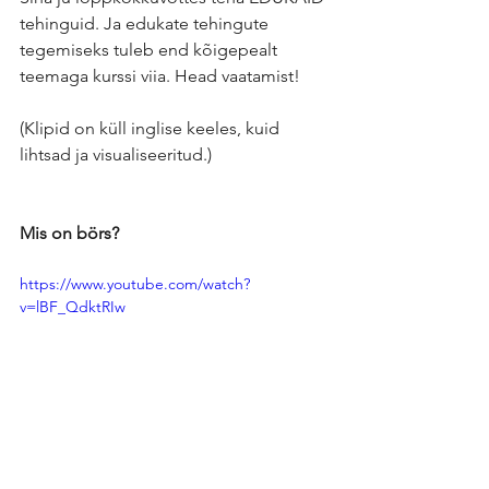
tehinguid. Ja edukate tehingute 
tegemiseks tuleb end kõigepealt 
teemaga kurssi viia. Head vaatamist!
(Klipid on küll inglise keeles, kuid 
lihtsad ja visualiseeritud.)
Mis on börs?
https://www.youtube.com/watch?
v=lBF_QdktRIw